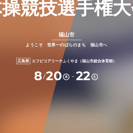
体操競技選手権大
福山市
ようこそ 世界一のばらのまち 福山市へ
広島県
エフピコアリーナふくやま（福山市総合体育館）
8
20
22
－
/
木
土