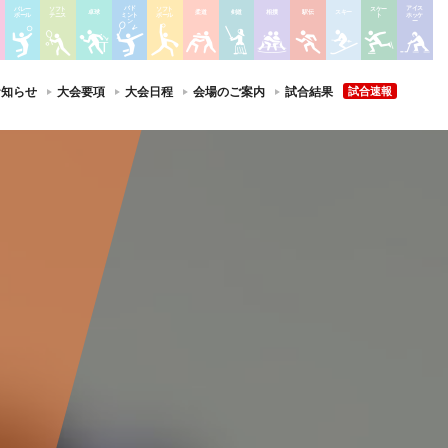
バド
アイス
バレー
ソフト
ソフト
スケー
卓球
柔道
剣道
相撲
駅伝
スキー
ミント
ホッケ
ボール
テニス
ボール
ト
ン
ー
お知らせ
大会要項
大会日程
会場のご案内
試合結果
試合速報