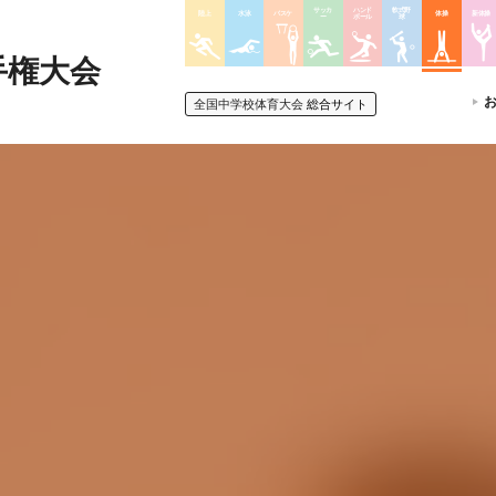
サッカ
ハンド
軟式野
陸上
水泳
バスケ
体操
新体操
ー
ボール
球
手権大会
全国中学校体育大会
総合サイト