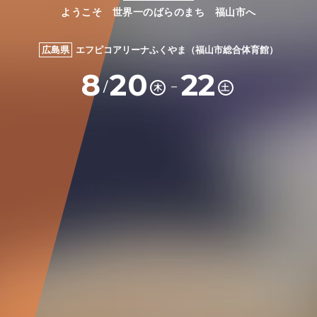
ようこそ 世界一のばらのまち 福山市へ
広島県
エフピコアリーナふくやま（福山市総合体育館）
8
20
22
－
/
木
土