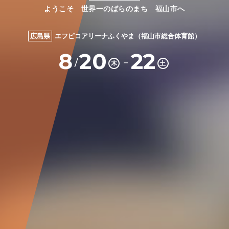
ようこそ 世界一のばらのまち 福山市へ
広島県
エフピコアリーナふくやま（福山市総合体育館）
8
20
22
－
/
木
土